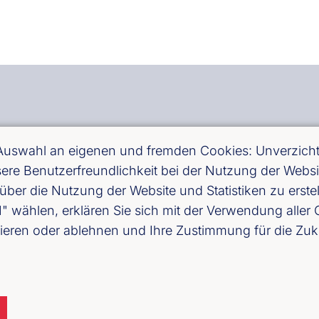
-Württemberg e. V.
 Auswahl an eigenen und fremden Cookies: Unverzichtb
sbau), 70173 Stuttgart
essere Benutzerfreundlichkeit bei der Nutzung der Web
über die Nutzung der Website und Statistiken zu erst
ählen, erklären Sie sich mit der Verwendung aller C
band Baden-Württemberg)
ieren oder ablehnen und Ihre Zustimmung für die Zuk