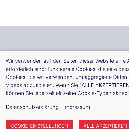
Bankenverband Baden
Wir verwenden auf den Seiten dieser Website eine
Königstraße 28 (König
erforderlich sind; funktionale Cookies, die eine b
Cookies, die wir verwenden, um aggregierte Daten 
Videos abzuspielen. Wenn Sie "ALLE AKZEPTIEREN" w
Fußzeile (Bankenver
Impressum
können Sie jederzeit einzelne Cookie-Typen akzept
Datenschutzerklärung
Datenschutzerklärung
Impressum
COOKIE-EINSTELLUNGEN
ALLE AKZEPTIEREN