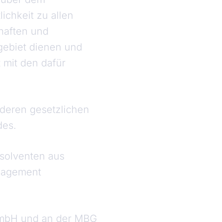
ichkeit zu allen
chaften und
gebiet dienen und
 mit den dafür
deren gesetzlichen
des.
bsolventen aus
anagement
GmbH und an der MBG