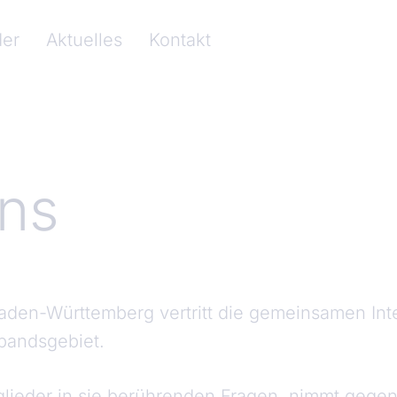
rband Baden-Württemberg)
der
Aktuelles
Kontakt
ns
den-Württemberg vertritt die gemeinsamen Inte
bandsgebiet.
itglieder in sie berührenden Fragen, nimmt geg